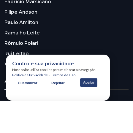
Fabricio Marsicano
Filipe Andson
Paulo Amilton
Ramalho Leite
Rômulo Polari
Rui Leitão
Controle sua privacidade
Walter Santos
Nosso site utiliza cookies para melhorar a navegação.
Política de Privacidade
–
Termos de Uso
ASSINE A NOSSA NEWSLETTER!
Aceitar
Customizar
Rejeitar
Receba nossa newsletter