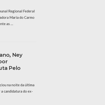
bunal Regional Federal
gadora Maria do Carmo
nte as …
ano, Ney
bor
uta Pelo
iou na noite da última
r a candidatura do ex-