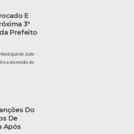
vocado E
óxima 3ª
da Prefeito
Municipal de João
ira a ascensão do
Sanções Do
os De
a Após