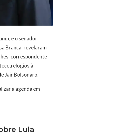
rump, e o senador
Casa Branca, revelaram
ches, correspondente
teceu elogios à
de Jair Bolsonaro.
alizar a agenda em
obre Lula