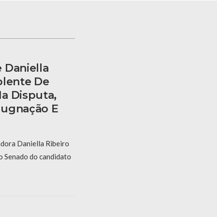
 Daniella
plente De
a Disputa,
pugnação E
dora Daniella Ribeiro
ao Senado do candidato