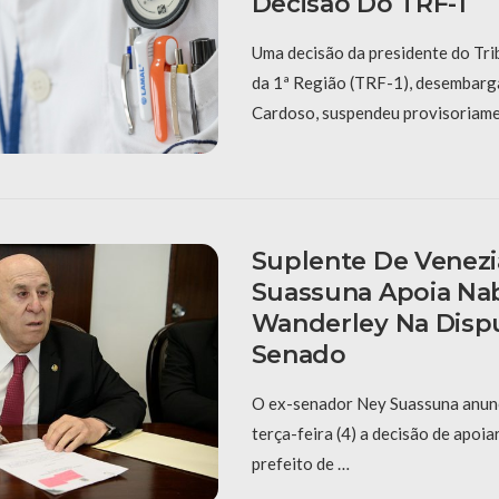
Decisão Do TRF-1
Uma decisão da presidente do Tri
da 1ª Região (TRF-1), desembar
Cardoso, suspendeu provisoriame
Suplente De Venezi
Suassuna Apoia Na
Wanderley Na Disp
Senado
O ex-senador Ney Suassuna anunc
terça-feira (4) a decisão de apoia
prefeito de …