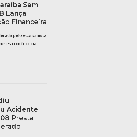
araíba Sem
PB Lança
ão Financeira
derada pelo economista
 meses com foco na
diu
u Acidente
08 Presta
berado