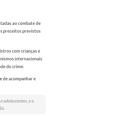
oltadas ao combate de
os preceitos previstos
istros com crianças e
anismos internacionais
ade do crime.
ade de acompanhar e
e adolescentes, e a
ão.