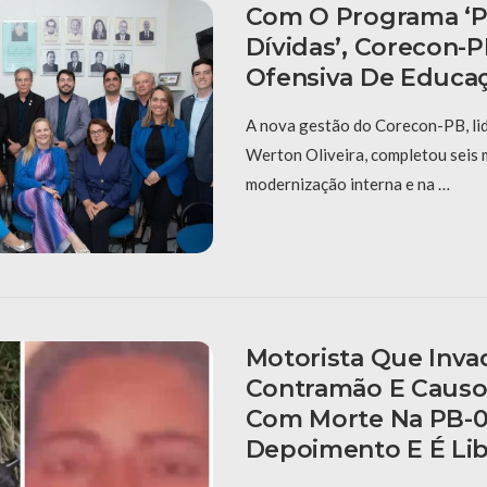
Com O Programa ‘P
Dívidas’, Corecon-
Ofensiva De Educaç
A nova gestão do Corecon-PB, li
Werton Oliveira, completou seis
modernização interna e na …
Motorista Que Inva
Contramão E Causo
Com Morte Na PB-0
Depoimento E É Li