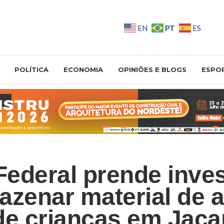
PT
EN
ES
POLÍTICA
ECONOMIA
OPINIÕES E BLOGS
ESPO
 Federal prende inve
azenar material de 
de crianças em Jaca