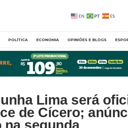
PT
EN
ES
POLÍTICA
ECONOMIA
OPINIÕES E BLOGS
ESPO
unha Lima será ofic
ce de Cícero; anúnc
to na segunda