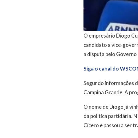
O empresário Diogo Cun
candidato a vice-govern
a disputa pelo Governo
Siga o canal do WSCO
Segundo informações de
Campina Grande. A pro
O nome de Diogo já vin
da política partidária.
Cícero e passou a ser t