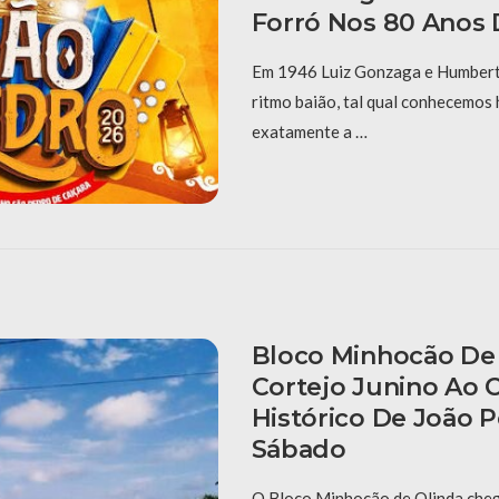
Forró Nos 80 Anos 
Em 1946 Luiz Gonzaga e Humberto
ritmo baião, tal qual conhecemos 
exatamente a …
Bloco Minhocão De 
Cortejo Junino Ao 
Histórico De João 
Sábado
O Bloco Minhocão de Olinda cheg