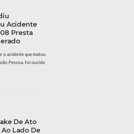
diu
u Acidente
08 Presta
berado
r o acidente que matou
oão Pessoa, foi ouvido
Fake De Ato
 Ao Lado De