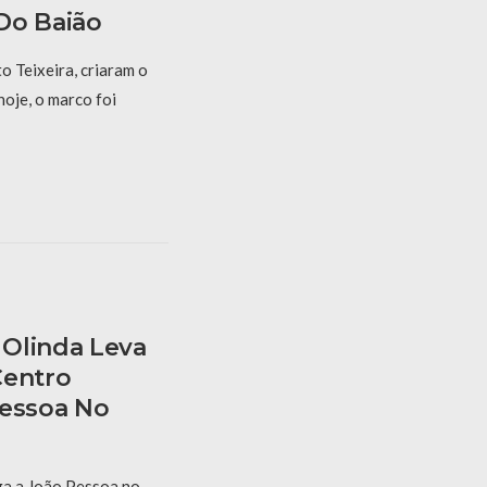
Do Baião
 Teixeira, criaram o
hoje, o marco foi
Olinda Leva
Centro
Pessoa No
a a João Pessoa no