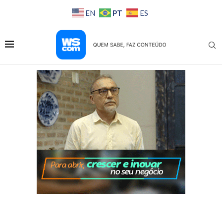
PT
EN
ES