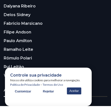
Dalyana Ribeiro
Delos Sidney
Fabricio Marsicano
Filipe Andson
Paulo Amilton
Ramalho Leite
Rômulo Polari
Rui Leitão
Controle sua privacidade
Walter Santos
Nosso site utiliza cookies para melhorar a navegação.
Política de Privacidade
–
Termos de Uso
ASSINE A NOSSA NEWSLETTER!
Aceitar
Customizar
Rejeitar