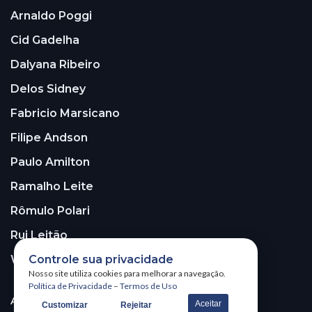
Arnaldo Poggi
Cid Gadelha
Dalyana Ribeiro
Delos Sidney
Fabricio Marsicano
Filipe Andson
Paulo Amilton
Ramalho Leite
Rômulo Polari
Rui Leitão
Walter Santos
Controle sua privacidade
Nosso site utiliza cookies para melhorar a navegação.
Política de Privacidade
–
Termos de Uso
ASSINE A NOSSA NEWSLETTER!
Aceitar
Customizar
Rejeitar