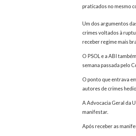
praticados no mesmo con
Um dos argumentos das a
crimes voltados à rupt
receber regime mais bra
O PSOL e a ABI também 
semana passada pelo C
O ponto que entrava em 
autores de crimes hedi
A Advocacia Geral da Un
manifestar.
Após receber as manifest