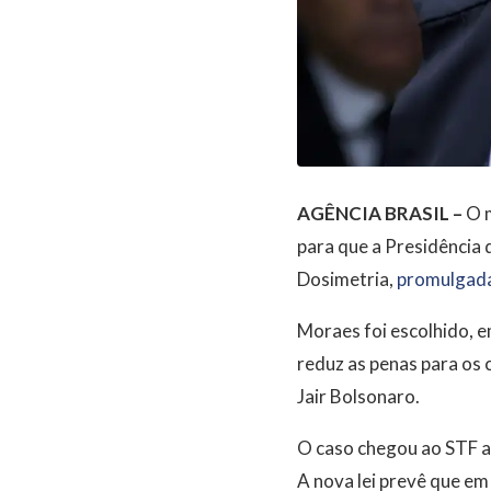
AGÊNCIA BRASIL –
O m
para que a Presidência 
Dosimetria,
promulgada 
Moraes foi escolhido, e
reduz as penas para os 
Jair Bolsonaro.
O caso chegou ao STF a 
A nova lei prevê que em