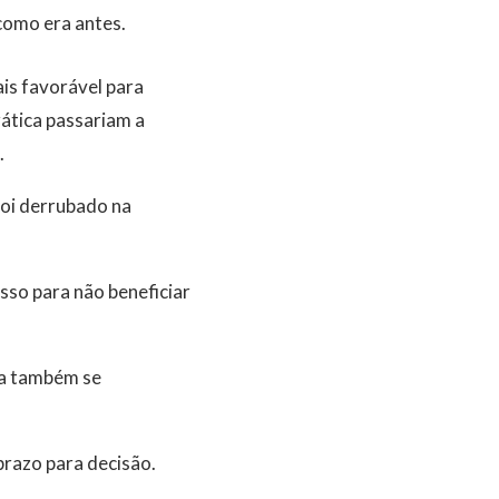
como era antes.
is favorável para
ática passariam a
.
foi derrubado na
sso para não beneficiar
ra também se
prazo para decisão.