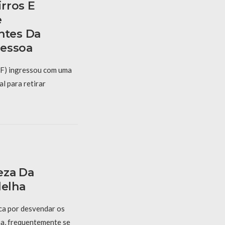
rros E
e
tes Da
Pessoa
PF) ingressou com uma
al para retirar
eza Da
delha
sca por desvendar os
a, frequentemente se