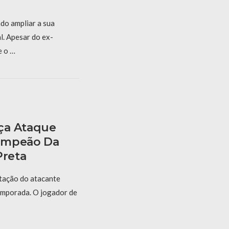
do ampliar a sua
l. Apesar do ex-
e o …
ça Ataque
ampeão Da
Preta
tação do atacante
emporada. O jogador de