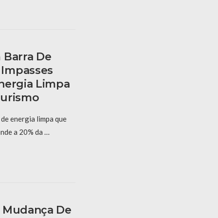
 Barra De
 Impasses
nergia Limpa
turismo
 de energia limpa que
onde a 20% da …
a Mudança De