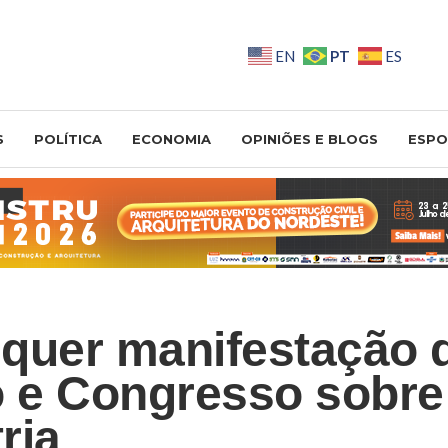
PT
EN
ES
S
POLÍTICA
ECONOMIA
OPINIÕES E BLOGS
ESPO
quer manifestação 
o e Congresso sobre
ria