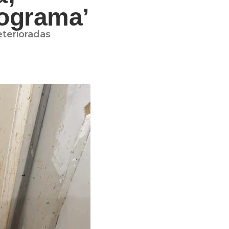
nograma’
eterioradas