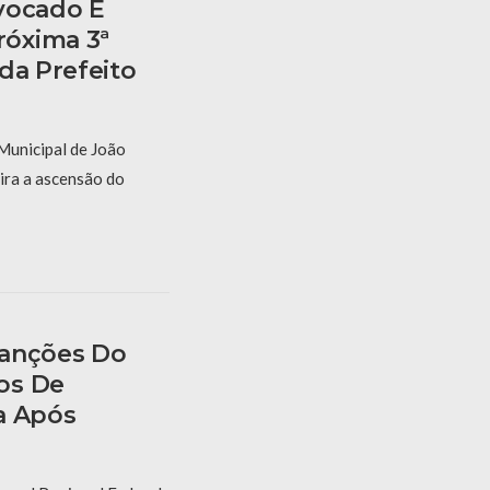
vocado E
óxima 3ª
da Prefeito
Municipal de João
ira a ascensão do
Sanções Do
os De
a Após