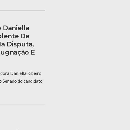
 Daniella
plente De
a Disputa,
pugnação E
dora Daniella Ribeiro
ao Senado do candidato