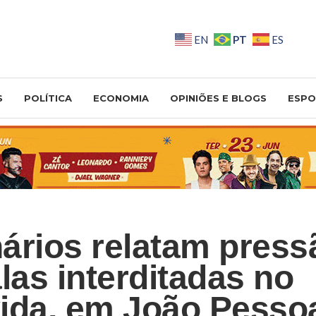
PT
EN
ES
S
POLÍTICA
ECONOMIA
OPINIÕES E BLOGS
ESPO
ários relatam press
las interditadas no
ida, em João Pesso