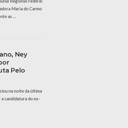
bunal Regional Federal
gadora Maria do Carmo
nte as …
ano, Ney
bor
uta Pelo
iou na noite da última
r a candidatura do ex-