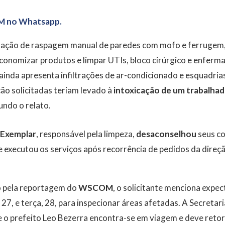
M no Whatsapp.
citação de raspagem manual de paredes com mofo e ferrugem,
economizar produtos e limpar UTIs, bloco cirúrgico e enferm
 ainda apresenta infiltrações de ar-condicionado e esquadria
ção solicitadas teriam levado à
intoxicação de um trabalha
undo o relato.
Exemplar
, responsável pela limpeza,
desaconselhou
seus co
e executou os serviços após recorrência de pedidos da direção
 pela reportagem do
WSCOM
, o solicitante menciona expec
 27, e terça, 28, para inspecionar áreas afetadas. A Secreta
 o prefeito Leo Bezerra encontra-se em viagem e deve retorn