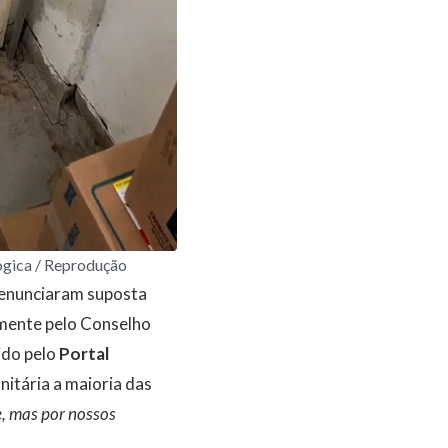
ógica / Reprodução
denunciaram suposta
amente pelo Conselho
ido pelo
Portal
nitária a maioria das
e, mas por nossos