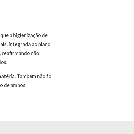
que a higienização de
is, integrada ao plano
s, reafirmando não
dos.
matéria. Também não foi
to de ambos.