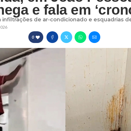
nega e fala em ‘cro
 infiltrações de ar-condicionado e esquadrias d
2026
0