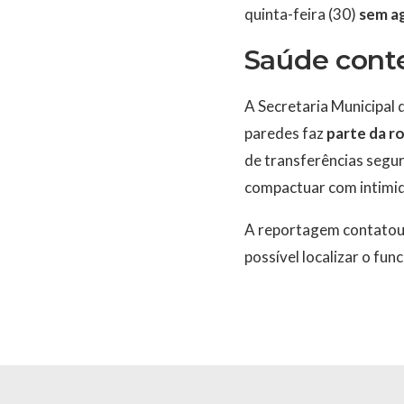
quinta-feira (30)
sem ag
Saúde cont
A Secretaria Municipal 
paredes faz
parte da r
de transferências segur
compactuar com intimid
A reportagem contatou 
possível localizar o fu