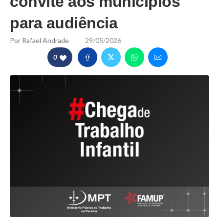
convite aos municípios
para audiência
Por
Rafael Andrade
29/05/2026
0