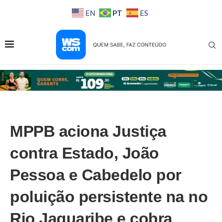
PT
EN
ES
MPPB aciona Justiça
contra Estado, João
Pessoa e Cabedelo por
poluição persistente na no
Rio Jaguaribe e cobra