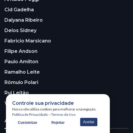
Cid Gadelha
Dalyana Ribeiro
Delos Sidney
Fabricio Marsicano
Filipe Andson
Paulo Amilton
Ramalho Leite
Rômulo Polari
Rui Leitão
Controle sua privacidade
Walter Santos
Nosso site utiliza cookies para melhorar a navegação.
Política de Privacidade
–
Termos de Uso
ASSINE A NOSSA NEWSLETTER!
Aceitar
Customizar
Rejeitar