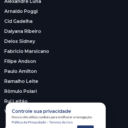
Alexandre Luna
Arnaldo Poggi
Cid Gadelha
Dalyana Ribeiro
Delos Sidney
Fabricio Marsicano
Filipe Andson
Paulo Amilton
Ramalho Leite
Rômulo Polari
Rui Leitão
Controle sua privacidade
Walter Santos
Nosso site utiliza cookies para melhorar a navegação.
Política de Privacidade
–
Termos de Uso