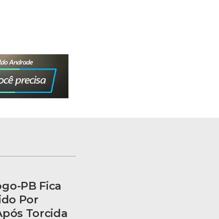
ogo-PB Fica
ido Por
Após Torcida