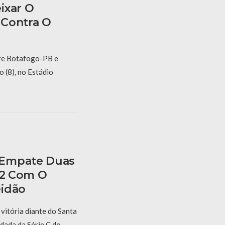
ixar O
 Contra O
re Botafogo-PB e
o (8), no Estádio
 Empate Duas
 2 Com O
eidão
itória diante do Santa
odada da Série C do …