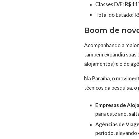
Classes D/E: R$ 11
Total do Estado: R
Boom de novo
Acompanhando a maior d
também expandiu suas b
alojamentos) e o de agê
Na Paraíba, o moviment
técnicos da pesquisa, 
Empresas de Aloj
para este ano, sal
Agências de Viage
período, elevando 