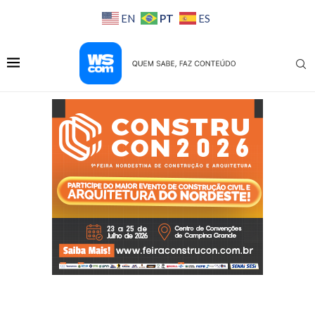
PT
EN
ES