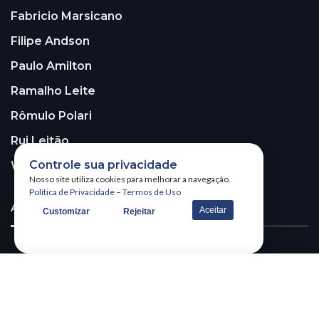
Fabricio Marsicano
Filipe Andson
Paulo Amilton
Ramalho Leite
Rômulo Polari
Rui Leitão
Controle sua privacidade
Walter Santos
Nosso site utiliza cookies para melhorar a navegação.
Política de Privacidade
–
Termos de Uso
ASSINE A NOSSA NEWSLETTER!
Aceitar
Customizar
Rejeitar
Receba nossa newsletter