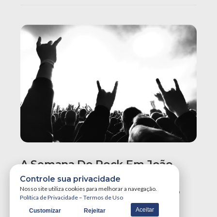
A Semana Do Rock Em João
Pessoa Promete Um Dos
Controle sua privacidade
Maiores Finais De Semana Do
Nosso site utiliza cookies para melhorar a navegação.
Política de Privacidade
–
Termos de Uso
Ano!
Aceitar
Customizar
Rejeitar