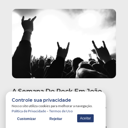
A Semana Do Rock Em João
Pessoa Promete Um Dos
Controle sua privacidade
Maiores Finais De Semana Do
Nosso site utiliza cookies para melhorar a navegação.
Política de Privacidade
–
Termos de Uso
Ano!
Aceitar
Customizar
Rejeitar
A Semana do Rock em João Pessoa tá destruidora!