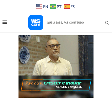
PT
EN
ES