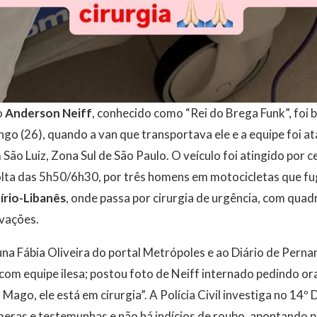
o
Anderson Neiff
, conhecido como “Rei do Brega Funk”, foi 
 (26), quando a van que transportava ele e a equipe foi at
São Luiz, Zona Sul de São Paulo. O veículo foi atingido por c
lta das 5h50/6h30, por três homens em motocicletas que fug
írio-Libanês
, onde passa por cirurgia de urgência, com qua
vações.
na Fábia Oliveira do portal Metrópoles e ao Diário de Pern
om equipe ilesa; postou foto de Neiff internado pedindo or
Mago, ele está em cirurgia”. A Polícia Civil investiga no 14
eras e testemunhas e não há indícios de roubo, apontando p