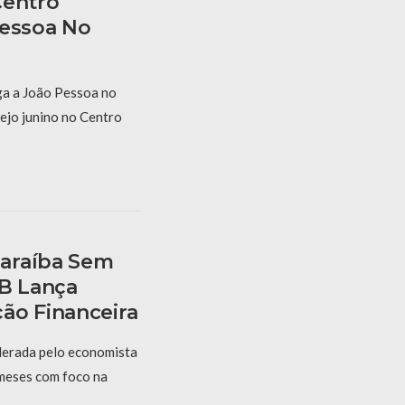
Centro
Pessoa No
a a João Pessoa no
ejo junino no Centro
araíba Sem
PB Lança
ão Financeira
derada pelo economista
 meses com foco na