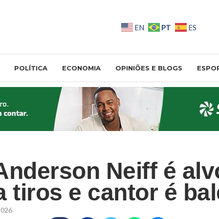
PT
EN
ES
POLÍTICA
ECONOMIA
OPINIÕES E BLOGS
ESPO
Anderson Neiff é alv
 tiros e cantor é ba
2026