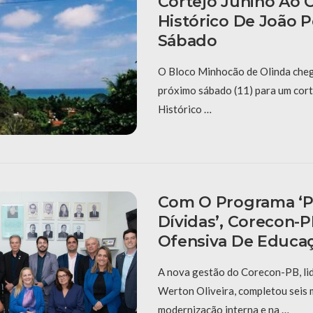
Cortejo Junino Ao 
Histórico De João 
Sábado
O Bloco Minhocão de Olinda cheg
próximo sábado (11) para um cort
Histórico …
Com O Programa ‘P
Dívidas’, Corecon-
Ofensiva De Educaç
A nova gestão do Corecon-PB, li
Werton Oliveira, completou seis
modernização interna e na …