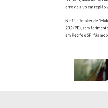
erro de alvo em região v
Neiff, hitmaker de “Mul
232 (PE), sem ferimento
em Recife e SP; fãs mob