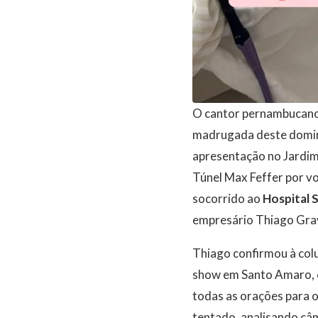
O cantor pernambucan
madrugada deste domingo
apresentação no Jardim 
Túnel Max Feffer por vo
socorrido ao
Hospital S
empresário Thiago Gra
Thiago confirmou à colu
show em Santo Amaro, c
todas as orações para o 
tentado, analisando câm