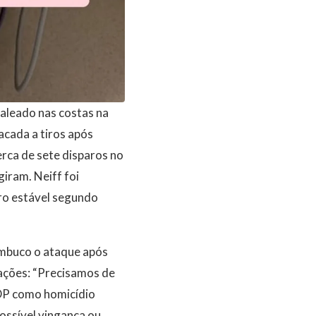
baleado nas costas na
acada a tiros após
erca de sete disparos no
iram. Neiff foi
dro estável segundo
ambuco o ataque após
ações: “Precisamos de
º DP como homicídio
ossível vingança ou