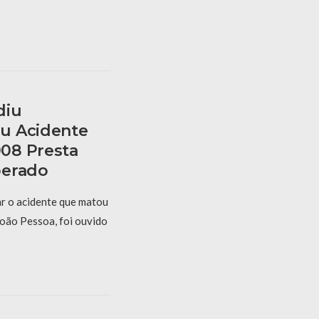
diu
u Acidente
08 Presta
berado
r o acidente que matou
oão Pessoa, foi ouvido