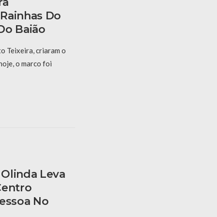
ra
 Rainhas Do
Do Baião
 Teixeira, criaram o
hoje, o marco foi
Olinda Leva
Centro
Pessoa No