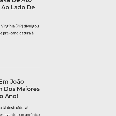
Fake De Ato
 Ao Lado De
 Virgínia (PP) divulgou
de pré-candidatura à
 Em João
 Dos Maiores
o Ano!
 tá destruidora!
es eventos em um único