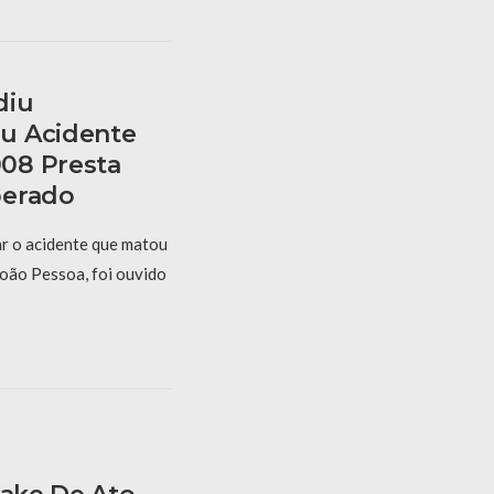
diu
u Acidente
08 Presta
berado
r o acidente que matou
oão Pessoa, foi ouvido