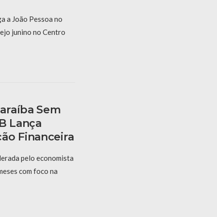
a a João Pessoa no
ejo junino no Centro
araíba Sem
PB Lança
ão Financeira
derada pelo economista
 meses com foco na