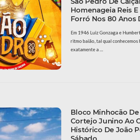
São Pedro De Caiça
Homenageia Reis E
Forró Nos 80 Anos 
Em 1946 Luiz Gonzaga e Humberto
ritmo baião, tal qual conhecemos 
exatamente a …
Bloco Minhocão De 
Cortejo Junino Ao 
Histórico De João 
Sábado