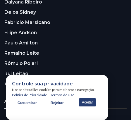
Dalyana Ribeiro
Delos Sidney
Fabricio Marsicano
Filipe Andson
Paulo Amilton
Ramalho Leite
Rômulo Polari
Rui Leitão
Walter Santos
Controle sua privacidade
Nosso site utiliza cookies para melhorar a navegação.
Política de Privacidade
–
Termos de Uso
ASSINE A NOSSA NEWSLETTER!
Aceitar
Customizar
Rejeitar
Receba nossa newsletter