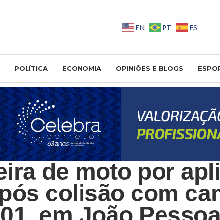
PT
EN
ES
POLÍTICA
ECONOMIA
OPINIÕES E BLOGS
ESPO
ira de moto por apli
pós colisão com ca
01, em João Pesso