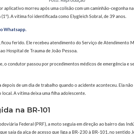
or aplicativo morreu após uma colisão com um caminhão-cegonha na
 (1º). A vítima foi identificada como Elygleich Sobral, de 39 anos.
no Whatsapp.
, ficou ferido. Ele recebeu atendimento do Serviço de Atendimento 
 ao Hospital de Trauma de João Pessoa.
e, o condutor passou por procedimentos médicos de emergência e 
a depois de um dia de trabalho quando o acidente aconteceu. Ela não 
local. A vítima deixa uma filha adolescente.
gida na BR-101
doviária Federal (PRF), a moto seguia em direção ao bairro das Indú
ue saía da alça de acesso que liga a BR-230 à BR-101, no sentido 