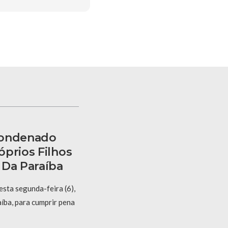
Condenado
óprios Filhos
 Da Paraíba
sta segunda-feira (6),
íba, para cumprir pena