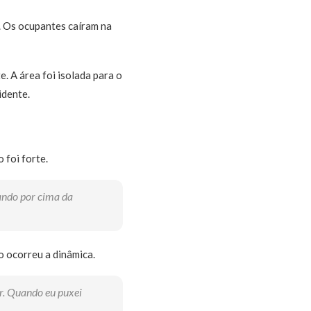
. Os ocupantes caíram na
. A área foi isolada para o
idente.
 foi forte.
ando por cima da
o ocorreu a dinâmica.
ar. Quando eu puxei