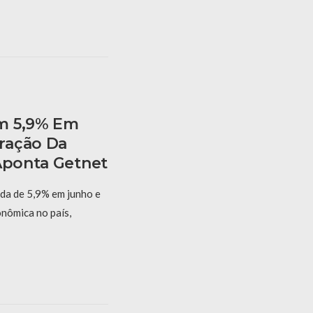
m 5,9% Em
ração Da
 Aponta Getnet
eda de 5,9% em junho e
onômica no país,