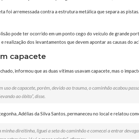
ta foi arremessada contra a estrutura metálica que separa as pistas
olisão pode ter ocorrido em um ponto cego do veículo de grande porte
 e realização dos levantamentos que devem apontar as causas do ac
am capacete
hado, informou que as duas vítimas usavam capacete, mas o impacto
am uso de capacete, porém, devido ao trauma, o caminhão acabou pass
evando ao óbito”, disse.
gonha, Adélias da Silva Santos, permaneceu no local e relatou com
a minha direitinha, liguei a seta do caminhão e comecei a entrar devag
o retrovisor, já vi a moça caindo”, afirmou.