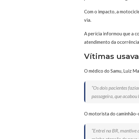
Com o impacto, a motocicle
via.
A perícia informou que a c
atendimento da ocorrência
Vítimas usav
O médico do Samu, Luiz Mac
“Os dois pacientes fazi
passageira, que acabou l
O motorista do caminhão-ce
“Entrei na BR, mantive 
minha atenção de novo pr