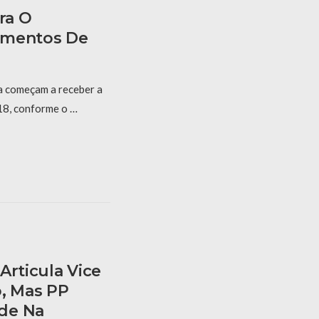
ra O
amentos De
a começam a receber a
 18, conforme o …
Articula Vice
o, Mas PP
de Na