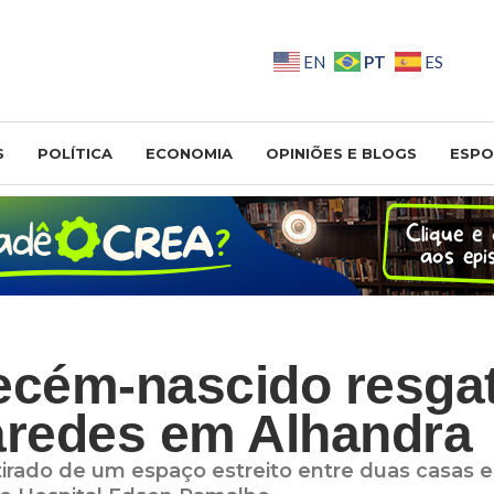
PT
EN
ES
S
POLÍTICA
ECONOMIA
OPINIÕES E BLOGS
ESPO
ecém-nascido resga
aredes em Alhandra
tirado de um espaço estreito entre duas casas e