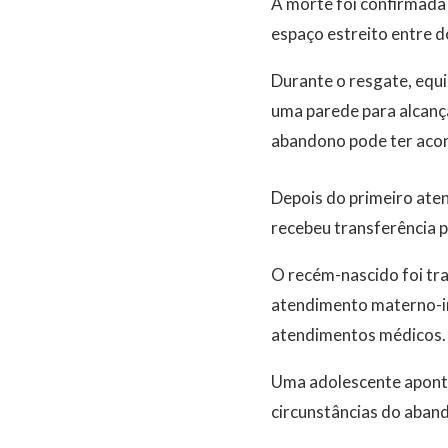
A morte foi confirmada 
espaço estreito entre d
Durante o resgate, equ
uma parede para alcança
abandono pode ter acon
Depois do primeiro ate
recebeu transferência 
O recém-nascido foi tr
atendimento materno-inf
atendimentos médicos.
Uma adolescente apontad
circunstâncias do aban