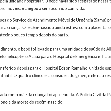
pela unidade hospitalar. O bebê havia sido resgatado nesta t
ois imóveis, e chegou a ser socorrido com vida.
ipes do Serviço de Atendimento Móvel de Urgência (Samu) pr
r a criança. O recém-nascido ainda estava com a placenta, o
tecido pouco tempo depois do parto.
ndimento, o bebê foi levado para uma unidade de saúde de Al
pelo helicóptero Acauã para o Hospital de Emergência e Tra
ansferido depois para o Hospital Edson Ramalho, unidade es
antil. O quadro clínico era considerado grave, e ele não res
a como mãe da criança foi apreendida. A Polícia Civil da Pa
dono e da morte do recém-nascido.