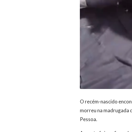
O recém-nascido encontr
morreu na madrugada de
Pessoa.