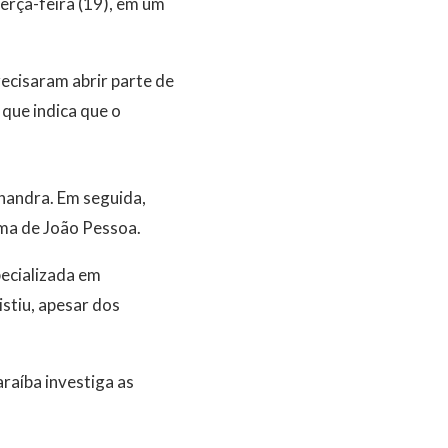
erça-feira (19), em um
ecisaram abrir parte de
 que indica que o
handra. Em seguida,
uma de João Pessoa.
pecializada em
istiu, apesar dos
raíba investiga as