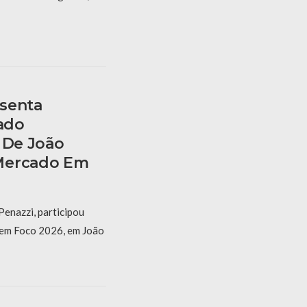
senta
ado
 De João
Mercado Em
enazzi, participou
 em Foco 2026, em João