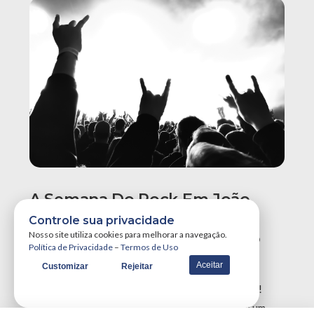
A Semana Do Rock Em João
Pessoa Promete Um Dos
Controle sua privacidade
Maiores Finais De Semana Do
Nosso site utiliza cookies para melhorar a navegação.
Política de Privacidade
–
Termos de Uso
Ano!
Aceitar
Customizar
Rejeitar
A Semana do Rock em João Pessoa tá destruidora!
Simplesmente teremos três grandes eventos em um