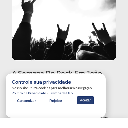
A Semana Do Rock Em João
Pessoa Promete Um Dos
Controle sua privacidade
Maiores Finais De Semana Do
Nosso site utiliza cookies para melhorar a navegação.
Política de Privacidade
–
Termos de Uso
Ano!
Aceitar
Customizar
Rejeitar
A Semana do Rock em João Pessoa tá destruidora!
Simplesmente teremos três grandes eventos em um
único final de semana, …