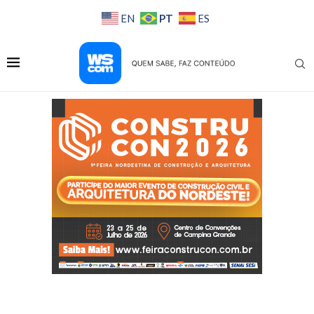
PT
EN
ES