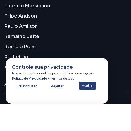
Fabricio Marsicano
Filipe Andson
Paulo Amilton
Ramalho Leite
Rômulo Polari
Rui Leitão
Controle sua privacidade
Walter Santos
Nosso site utiliza cookies para melhorar a navegação.
Política de Privacidade
–
Termos de Uso
ASSINE A NOSSA NEWSLETTER!
Aceitar
Customizar
Rejeitar
Receba nossa newsletter