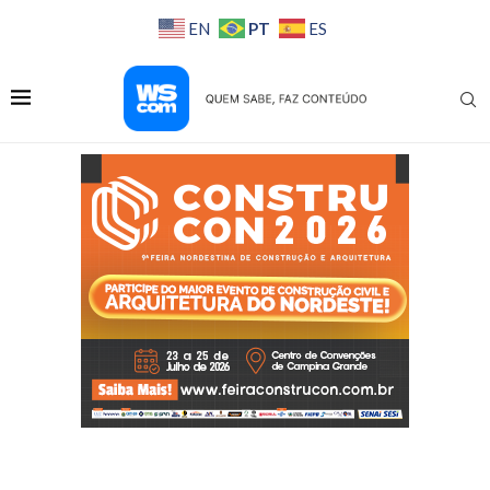
PT
EN
ES