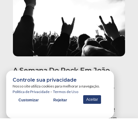
A Semana Do Rock Em João
Pessoa Promete Um Dos
Controle sua privacidade
Maiores Finais De Semana Do
Nosso site utiliza cookies para melhorar a navegação.
Política de Privacidade
–
Termos de Uso
Ano!
Aceitar
Customizar
Rejeitar
A Semana do Rock em João Pessoa tá destruidora!
Simplesmente teremos três grandes eventos em um
único final de semana, …