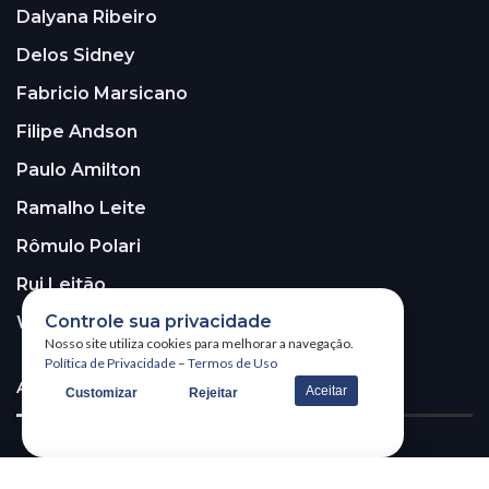
Dalyana Ribeiro
Delos Sidney
Fabricio Marsicano
Filipe Andson
Paulo Amilton
Ramalho Leite
Rômulo Polari
Rui Leitão
Controle sua privacidade
Walter Santos
Nosso site utiliza cookies para melhorar a navegação.
Política de Privacidade
–
Termos de Uso
ASSINE A NOSSA NEWSLETTER!
Aceitar
Customizar
Rejeitar
Receba nossa newsletter