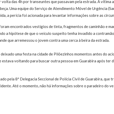
 volta das 4h por transeuntes que passavam pela estrada. A vítima 
abeça. Uma equipe do Serviço de Atendimento Móvel de Urgência (Sam
ida, a perícia foi acionada para levantar informações sobre as circu
, foram encontrados vestígios de tinta, fragmentos de caminhão e ma
ando a hipótese de que o veículo suspeito tenha invadido a contramã
rande que arremessou o jovem contra uma cerca à beira da estrada.
ia deixado uma festa na cidade de Pilõezinhos momentos antes do aci
ele estava voltando para buscar outra pessoa em Guarabira após ter
do pela 8ª Delegacia Seccional de Polícia Civil de Guarabira, que tr
idente. Até o momento, não há informações sobre o paradeiro do veí