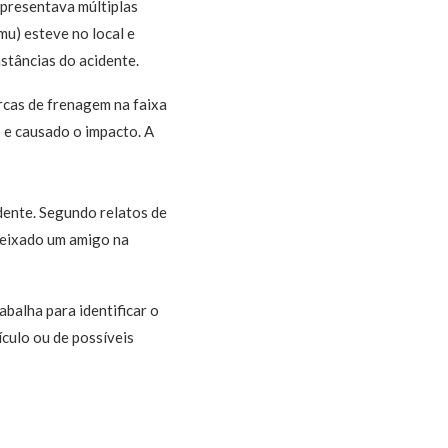
apresentava múltiplas
u) esteve no local e
nstâncias do acidente.
rcas de frenagem na faixa
o e causado o impacto. A
dente. Segundo relatos de
 deixado um amigo na
abalha para identificar o
culo ou de possíveis