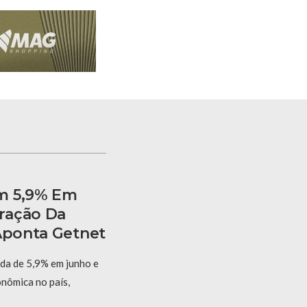
m 5,9% Em
ração Da
 Aponta Getnet
eda de 5,9% em junho e
onômica no país,