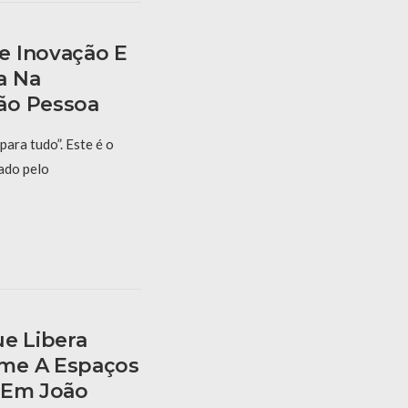
e Inovação E
a Na
ão Pessoa
para tudo”. Este é o
ado pelo
ue Libera
me A Espaços
 Em João