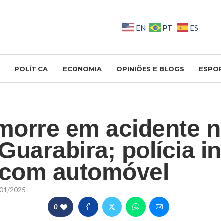
PT
EN
ES
POLÍTICA
ECONOMIA
OPINIÕES E BLOGS
ESPO
orre em acidente n
Guarabira; polícia i
 com automóvel
01/2025
0