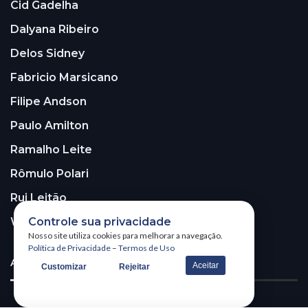
Cid Gadelha
Dalyana Ribeiro
Delos Sidney
Fabricio Marsicano
Filipe Andson
Paulo Amilton
Ramalho Leite
Rômulo Polari
Rui Leitão
Controle sua privacidade
Walter Santos
Nosso site utiliza cookies para melhorar a navegação.
Política de Privacidade
–
Termos de Uso
ASSINE A NOSSA NEWSLETTER!
Aceitar
Customizar
Rejeitar