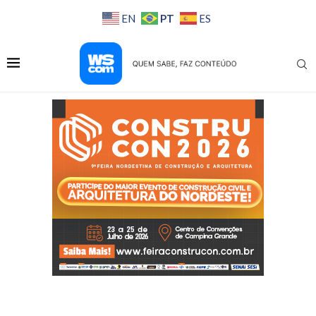
PT
EN
ES