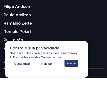
Filipe Andson
Paulo Amilton
Ramalho Leite
Rômulo Polari
Rui Leitão
Controle sua privacidade
Walter Santos
Nosso site utiliza cookies para melhorar a navegação.
Política de Privacidade
–
Termos de Uso
ASSINE A NOSSA NEWSLETTER!
Aceitar
Customizar
Rejeitar
Receba nossa newsletter
@2026 – All Right Reserved. WSCOM