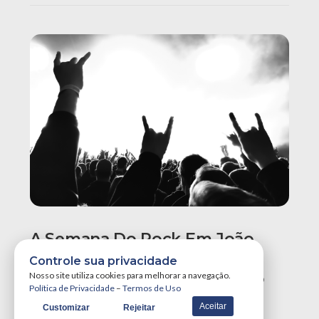
A Semana Do Rock Em João
Pessoa Promete Um Dos
Controle sua privacidade
Maiores Finais De Semana Do
Nosso site utiliza cookies para melhorar a navegação.
Política de Privacidade
–
Termos de Uso
Ano!
Aceitar
Customizar
Rejeitar