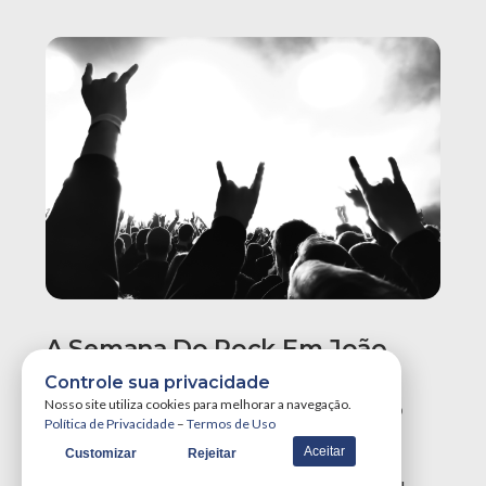
A Semana Do Rock Em João
Pessoa Promete Um Dos
Controle sua privacidade
Maiores Finais De Semana Do
Nosso site utiliza cookies para melhorar a navegação.
Política de Privacidade
–
Termos de Uso
Ano!
Aceitar
Customizar
Rejeitar