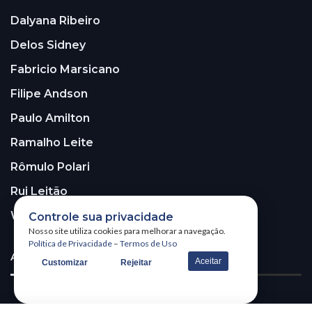
Dalyana Ribeiro
Delos Sidney
Fabricio Marsicano
Filipe Andson
Paulo Amilton
Ramalho Leite
Rômulo Polari
Rui Leitão
Walter Santos
Controle sua privacidade
Nosso site utiliza cookies para melhorar a navegação.
Política de Privacidade
–
Termos de Uso
ASSINE A NOSSA NEWSLETTER!
Aceitar
Customizar
Rejeitar