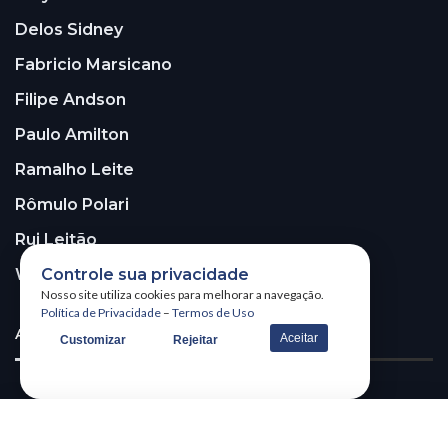
Delos Sidney
Fabricio Marsicano
Filipe Andson
Paulo Amilton
Ramalho Leite
Rômulo Polari
Rui Leitão
Controle sua privacidade
Walter Santos
Nosso site utiliza cookies para melhorar a navegação.
Política de Privacidade
–
Termos de Uso
ASSINE A NOSSA NEWSLETTER!
Aceitar
Customizar
Rejeitar
Receba nossa newsletter