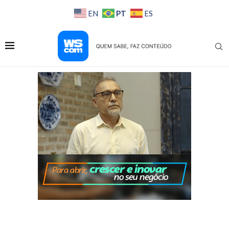
PT
EN
ES