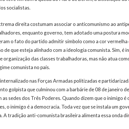
s socialistas.
trema direita costumam associar o anticomunismo ao antip
alhadores, enquanto governo, tem adotado uma postura mod
ram o fato do partido admitir símbolo como a cor vermelha 
o de que esteja alinhado com a ideologia comunista. Sim, é i
e organização das classes trabalhadoras, mas não atua como
gime comunista no país.
nternalizado nas Forças Armadas politizadas e partidarizada
nto golpista que culminou com a barbárie de 08 de janeiro d
 as sedes dos Três Poderes. Quando dizem que o inimigo é 
les, o inimigo é a democracia. Toda vez que se instala um go
. A tradição anti-comunista brasileira alimenta essa onda dire