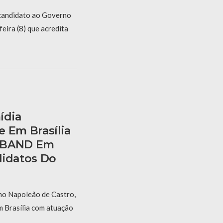
-candidato ao Governo
eira (8) que acredita
ídia
e Em Brasília
a BAND Em
didatos Do
no Napoleão de Castro,
m Brasília com atuação