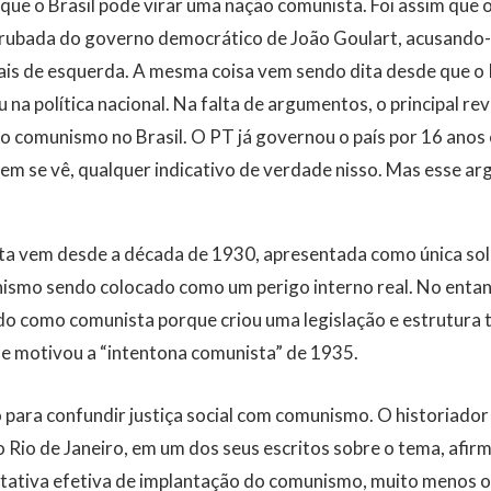
ue o Brasil pode virar uma nação comunista. Foi assim que
rrubada do governo democrático de João Goulart, acusando-o
nais de esquerda. A mesma coisa vem sendo dita desde que o
 na política nacional. Na falta de argumentos, o principal re
 o comunismo no Brasil. O PT já governou o país por 16 anos 
 nem se vê, qualquer indicativo de verdade nisso. Mas esse 
ta vem desde a década de 1930, apresentada como única solu
ismo sendo colocado como um perigo interno real. No enta
do como comunista porque criou uma legislação e estrutura 
ue motivou a “intentona comunista” de 1935.
para confundir justiça social com comunismo. O historiador 
 Rio de Janeiro, em um dos seus escritos sobre o tema, afir
entativa efetiva de implantação do comunismo, muito menos o