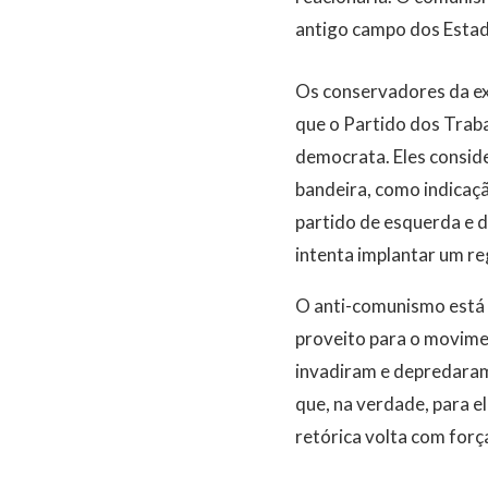
antigo campo dos Estado
Os conservadores da ex
que o Partido dos Trab
democrata. Eles conside
bandeira, como indicaçã
partido de esquerda e d
intenta implantar um re
O anti-comunismo está i
proveito para o movime
invadiram e depredaram
que, na verdade, para e
retórica volta com força