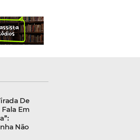
irada De
E Fala Em
a”:
anha Não