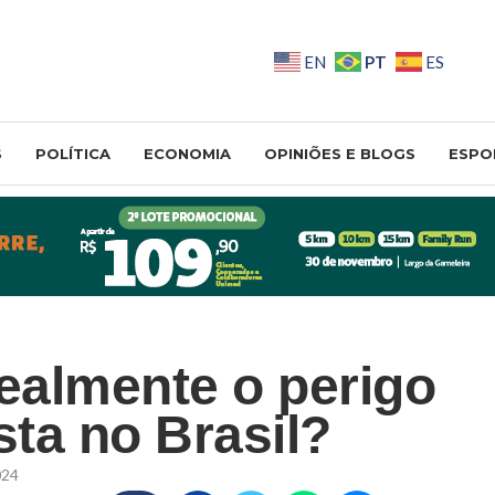
PT
EN
ES
S
POLÍTICA
ECONOMIA
OPINIÕES E BLOGS
ESPO
realmente o perigo
ta no Brasil?
024