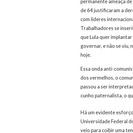
permanente ameaça de q
de 64 justificaram a de
com líderes internacio
Trabalhadores se inseriu
que Lula quer implantar
governar, e não se viu,
hoje.
Essa onda anti-comunis
dos vermelhos, o comun
passou a ser interpreta
cunho paternalista, o q
Há um evidente esforço 
Universidade Federal do
veio para coibir uma t