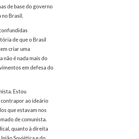
mas de base do governo
no Brasil.
o confundidas
tória de que o Brasil
 em criar uma
a não é nada mais do
ovimentos em defesa do
ista. Estou
contrapor ao ideário
dos que estavam nos
hamado de comunista.
cal, quanto à direita
União Soviética e do