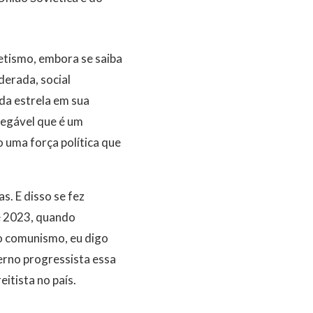
etismo, embora se saiba
erada, social
da estrela em sua
negável que é um
 uma força política que
s. E disso se fez
e 2023, quando
o comunismo, eu digo
verno progressista essa
itista no país.