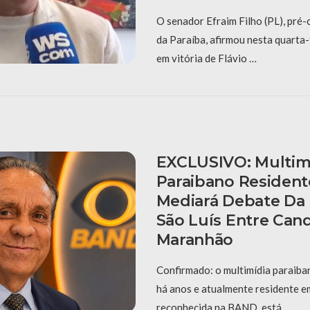
O senador Efraim Filho (PL), pré
da Paraíba, afirmou nesta quarta-f
em vitória de Flávio …
EXCLUSIVO: Multim
Paraibano Resident
Mediará Debate D
São Luís Entre Can
Maranhão
Confirmado: o multimídia paraiba
há anos e atualmente residente e
reconhecida na BAND, está …