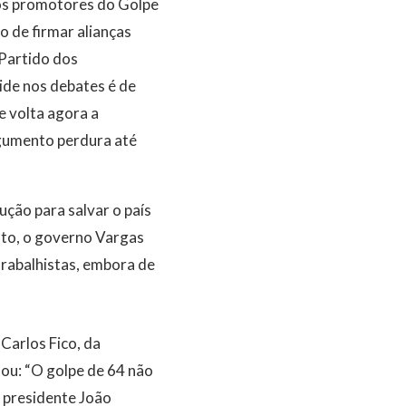
 os promotores do Golpe
 de firmar alianças
 Partido dos
vide nos debates é de
e volta agora a
argumento perdura até
ção para salvar o país
nto, o governo Vargas
trabalhistas, embora de
Carlos Fico, da
mou: “O golpe de 64 não
 presidente João