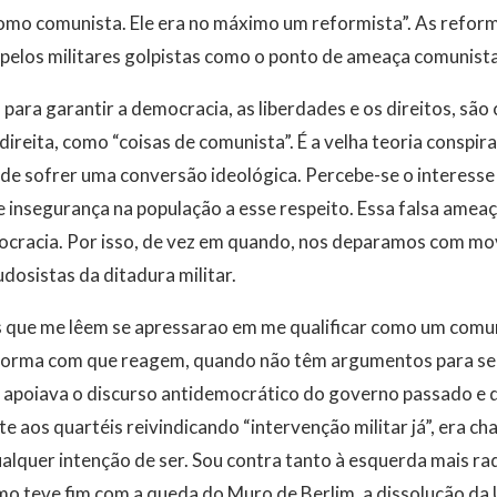
como comunista. Ele era no máximo um reformista”. As refor
elos militares golpistas como o ponto de ameaça comunista 
 para garantir a democracia, as liberdades e os direitos, sã
ireita, como “coisas de comunista”. É a velha teoria conspira
 de sofrer uma conversão ideológica. Percebe-se o interesse
insegurança na população a esse respeito. Essa falsa ameaç
cracia. Por isso, de vez em quando, nos deparamos com m
dosistas da ditadura militar.
 que me lêem se apressarao em me qualificar como um comun
 forma com que reagem, quando não têm argumentos para se 
apoiava o discurso antidemocrático do governo passado e 
aos quartéis reivindicando “intervenção militar já”, era c
alquer intenção de ser. Sou contra tanto à esquerda mais radi
o teve fim com a queda do Muro de Berlim, a dissolução da 