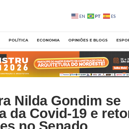
PT
EN
ES
POLÍTICA
ECONOMIA
OPINIÕES E BLOGS
ESPO
a Nilda Gondim se
a da Covid-19 e ret
des no Senado