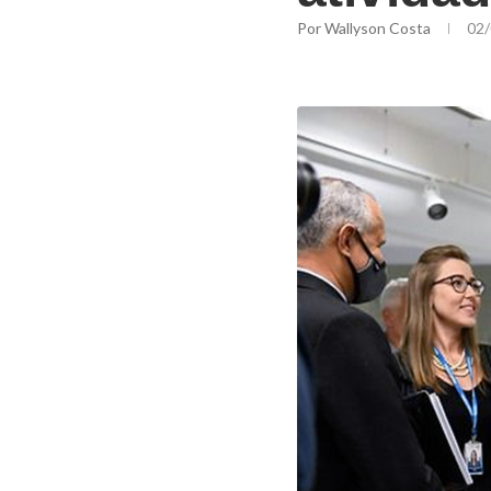
Por
Wallyson Costa
02/