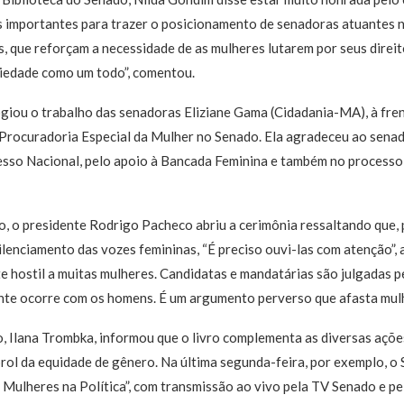
as importantes para trazer o posicionamento de senadoras atuantes 
 que reforçam a necessidade de as mulheres lutarem por seus direit
ciedade como um todo”, comentou.
giou o trabalho das senadoras Eliziane Gama (Cidadania-MA), à fren
 Procuradoria Especial da Mulher no Senado. Ela agradeceu ao sen
sso Nacional, pelo apoio à Bancada Feminina e também no processo 
o, o presidente Rodrigo Pacheco abriu a cerimônia ressaltando que,
silenciamento das vozes femininas, “É preciso ouvi-las com atenção”, 
te hostil a muitas mulheres. Candidatas e mandatárias são julgadas p
ente ocorre com os homens. É um argumento perverso que afasta mul
, Ilana Trombka, informou que o livro complementa as diversas açõe
rol da equidade de gênero. Na última segunda-feira, por exemplo, 
 Mulheres na Política”, com transmissão ao vivo pela TV Senado e pe