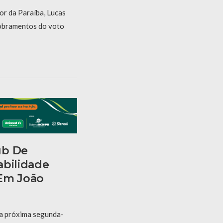
or da Paraíba, Lucas
dobramentos do voto
ub De
abilidade
 Em João
na próxima segunda-