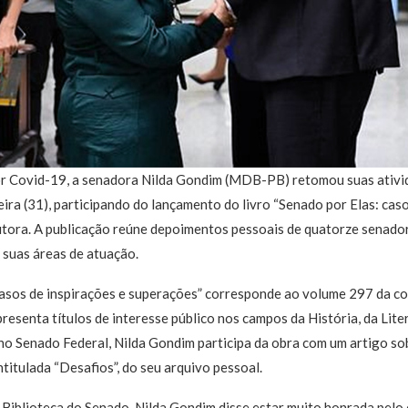
r Covid-19, a senadora Nilda Gondim (MDB-PB) retomou suas ativid
eira (31), participando do lançamento do livro “Senado por Elas: caso
utora. A publicação reúne depoimentos pessoais de quatorze senado
suas áreas de atuação.
 casos de inspirações e superações” corresponde ao volume 297 da c
esenta títulos de interesse público nos campos da História, da Liter
no Senado Federal, Nilda Gondim participa da obra com um artigo so
titulada “Desafios”, do seu arquivo pessoal.
 Biblioteca do Senado, Nilda Gondim disse estar muito honrada pelo 