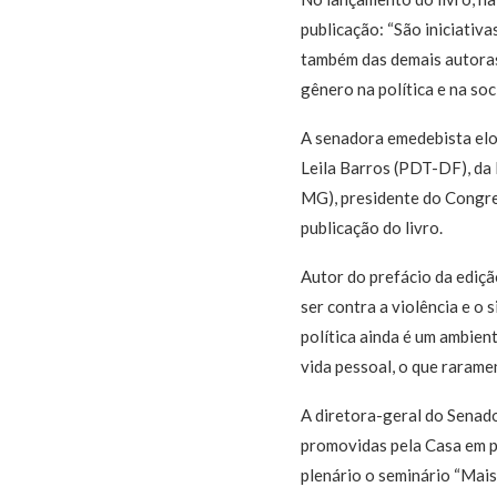
publicação: “São iniciativ
também das demais autoras,
gênero na política e na so
A senadora emedebista elo
Leila Barros (PDT-DF), da
MG), presidente do Congre
publicação do livro.
Autor do prefácio da ediçã
ser contra a violência e o 
política ainda é um ambien
vida pessoal, o que raram
A diretora-geral do Senado
promovidas pela Casa em p
plenário o seminário “Mais