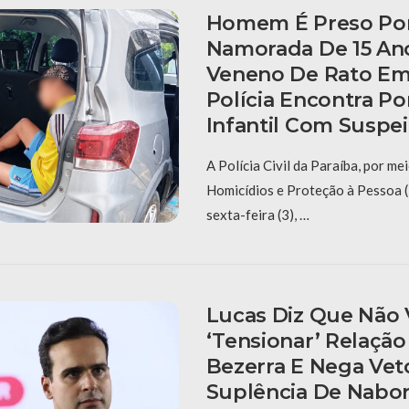
Homem É Preso Por
Namorada De 15 A
Veneno De Rato Em
Polícia Encontra Po
Infantil Com Suspei
A Polícia Civil da Paraíba, por me
Homicídios e Proteção à Pessoa 
sexta-feira (3), …
Lucas Diz Que Não 
‘tensionar’ Relaçã
Bezerra E Nega Vet
Suplência De Nabo