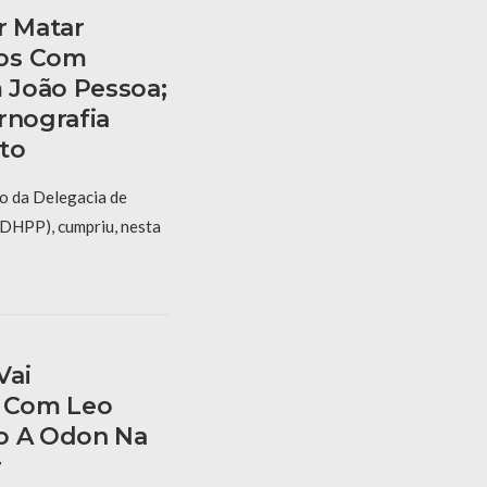
 Matar
nos Com
 João Pessoa;
rnografia
to
io da Delegacia de
(DHPP), cumpriu, nesta
Vai
o Com Leo
o A Odon Na
r