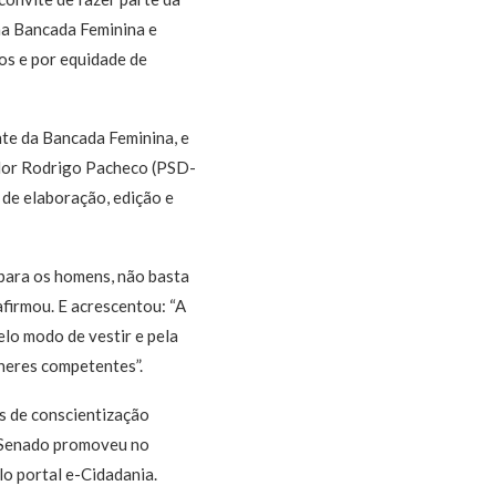
na Bancada Feminina e
os e por equidade de
te da Bancada Feminina, e
ador Rodrigo Pacheco (PSD-
de elaboração, edição e
 para os homens, não basta
afirmou. E acrescentou: “A
elo modo de vestir e pela
heres competentes”.
s de conscientização
o Senado promoveu no
lo portal e-Cidadania.