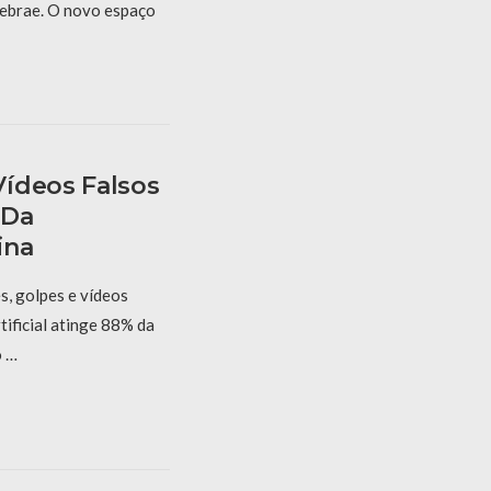
Sebrae. O novo espaço
ídeos Falsos
 Da
ina
s, golpes e vídeos
tificial atinge 88% da
o …