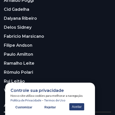
Arnaldo Poggi
Cid Gadelha
Dalyana Ribeiro
Delos Sidney
Fabricio Marsicano
Filipe Andson
Paulo Amilton
Ramalho Leite
Rômulo Polari
Rui Leitão
Walter Santos
Controle sua privacidade
Nosso site utiliza cookies para melhorar a navegação.
Política de Privacidade
–
Termos de Uso
ASSINE A NOSSA NEWSLETTER!
Aceitar
Customizar
Rejeitar