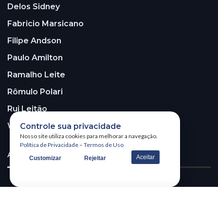
Delos Sidney
Fabricio Marsicano
Filipe Andson
Paulo Amilton
Ramalho Leite
Rômulo Polari
Rui Leitão
Walter Santos
Controle sua privacidade
Nosso site utiliza cookies para melhorar a navegação.
Política de Privacidade
–
Termos de Uso
ASSINE A NOSSA NEWSLETTER!
Aceitar
Customizar
Rejeitar
Receba nossa newsletter