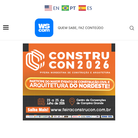
PT
EN
ES