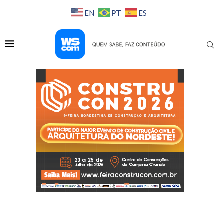
PT
EN
ES