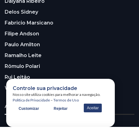
Dalyana Ribeiro
Delos Sidney
Fabricio Marsicano
Filipe Andson
Paulo Amilton
Ramalho Leite
Rômulo Polari
Rui Leitão
Walter Santos
Controle sua privacidade
Nosso site utiliza cookies para melhorar a navegação.
Política de Privacidade
–
Termos de Uso
ASSINE A NOSSA NEWSLETTER!
Aceitar
Customizar
Rejeitar
Receba nossa newsletter