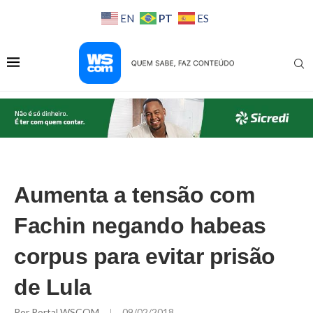
PT
EN
ES
Aumenta a tensão com
Fachin negando habeas
corpus para evitar prisão
de Lula
Por
Portal WSCOM
09/02/2018