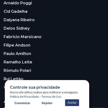
Arnaldo Poggi
Cid Gadelha
Dalyana Ribeiro
Delos Sidney
Fabricio Marsicano
Filipe Andson
Paulo Amilton
Ramalho Leite
Rômulo Polari
Rui Leitão
Walter Santos
Controle sua privacidade
Nosso site utiliza cookies para melhorar a navegação.
Política de Privacidade
–
Termos de Uso
ASSINE A NOSSA NEWSLETTER!
Aceitar
Customizar
Rejeitar