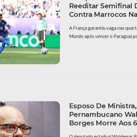
Reeditar Semifinal 
Contra Marrocos Na
A França garantiu vaga nas quarta
Mundo após vencer o Paraguai por
Esposo De Ministra
Pernambucano Wa
Borges Morre Aos 
O deputado estadual Waldemar B