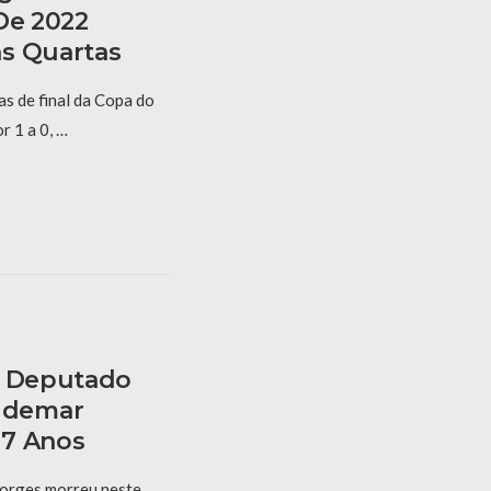
De 2022
s Quartas
s de final da Copa do
 1 a 0, …
, Deputado
ldemar
67 Anos
orges morreu neste