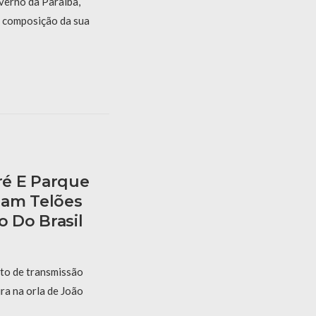
verno da Paraíba,
a composição da sua
é E Parque
ham Telões
o Do Brasil
to de transmissão
ira na orla de João