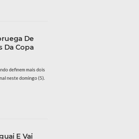
Noruega De
s Da Copa
undo definem mais dois
inal neste domingo (5).
guai E Vai