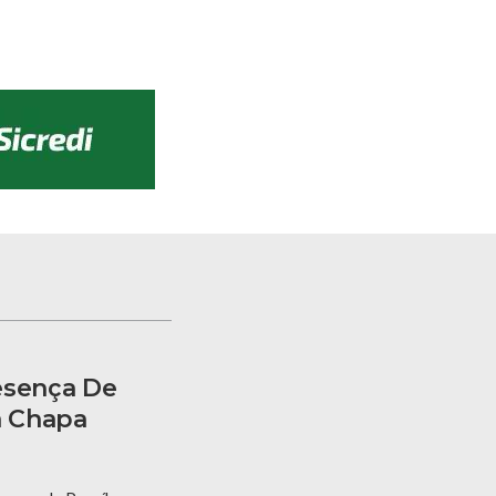
esença De
a Chapa