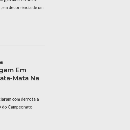
s, em decorrência de um
a
rgam Em
ata-Mata Na
ciaram com derrota a
e D do Campeonato