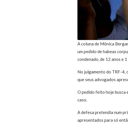
A coluna de Mônica Bergam
um pedido de habeas corpus
condenado, de 12 anos e 1
No julgamento do TRF-4, o
que seus advogados aprese
O pedido feito hoje busca 
caso.
A defesa pretendia num pr
apresentados para só então