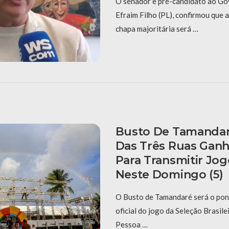
O senador e pré-candidato ao Go
Efraim Filho (PL), confirmou que 
chapa majoritária será …
Busto De Tamandar
Das Três Ruas Gan
Para Transmitir Jog
Neste Domingo (5)
O Busto de Tamandaré será o pon
oficial do jogo da Seleção Brasile
Pessoa …