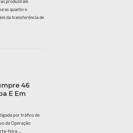
iras produziram
uras quanto o
ém da transferência de
Cumpre 46
ba E Em
igada por tráfico de
lvo da Operação
rta-feira …