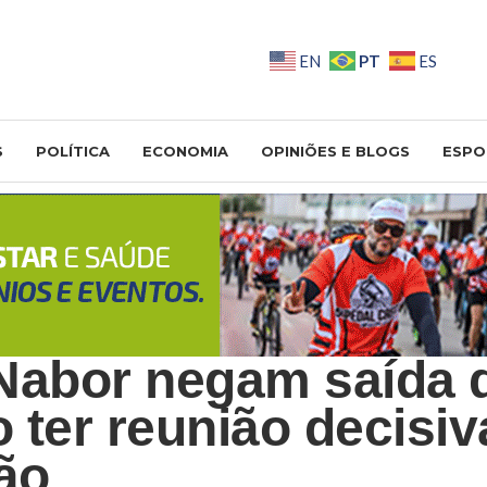
PT
EN
ES
S
POLÍTICA
ECONOMIA
OPINIÕES E BLOGS
ESPO
Nabor negam saída 
 ter reunião decisi
ão