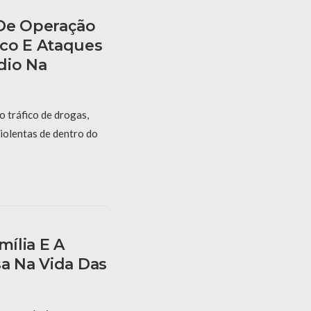
 De Operação
co E Ataques
dio Na
 tráfico de drogas,
iolentas de dentro do
mília E A
sa Na Vida Das