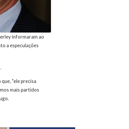
erley informaram ao
nto a especulações
.
ue, “ele precisa
emos mais partidos
ugo.