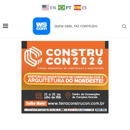
PT
EN
ES