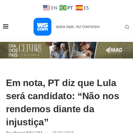
PT
EN
ES
Em nota, PT diz que Lula
será candidato: “Não nos
rendemos diante da
injustiça”
Por
Portal WSCOM
24/01/2018