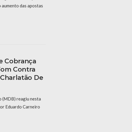
 o aumento das apostas
te Cobrança
Tom Contra
“Charlatão De
o (MDB) reagiu nesta
 por Eduardo Carneiro