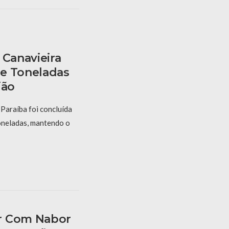
 Canavieira
e Toneladas
ião
Paraíba foi concluída
oneladas, mantendo o
r Com Nabor