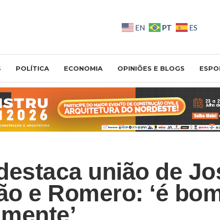
PT
EN
ES
S
POLÍTICA
ECONOMIA
OPINIÕES E BLOGS
ESPO
destaca união de Jo
o e Romero: ‘é bo
lmente’