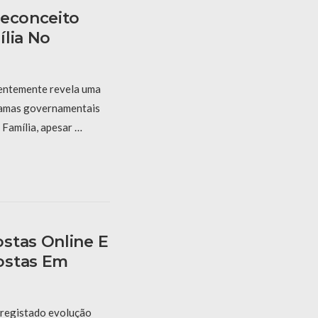
reconceito
ília No
uentemente revela uma
ramas governamentais
 Família, apesar …
stas Online E
ostas Em
 registado evolução