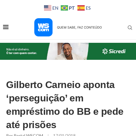
PT
EN
ES
Gilberto Carneio aponta
‘perseguição’ em
empréstimo do BB e pede
até prisões
Por
Portal WSCOM
17/01/2018