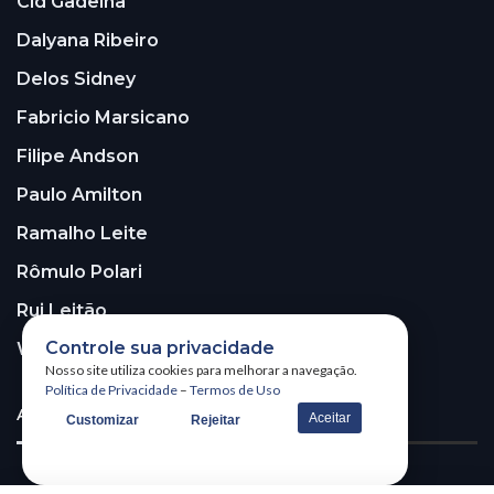
Cid Gadelha
Dalyana Ribeiro
Delos Sidney
Fabricio Marsicano
Filipe Andson
Paulo Amilton
Ramalho Leite
Rômulo Polari
Rui Leitão
Controle sua privacidade
Walter Santos
Nosso site utiliza cookies para melhorar a navegação.
Política de Privacidade
–
Termos de Uso
ASSINE A NOSSA NEWSLETTER!
Aceitar
Customizar
Rejeitar