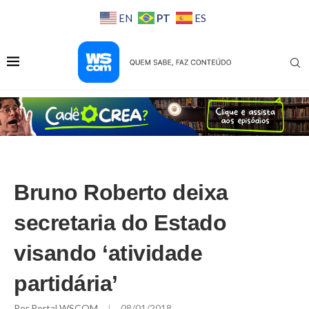
PT
EN
ES
Bruno Roberto deixa
secretaria do Estado
visando ‘atividade
partidária’
Por
Portal WSCOM
08/01/2018