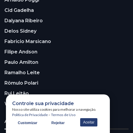
Cid Gadelha
Dalyana Ribeiro
Delos Sidney
Fabricio Marsicano
Filipe Andson
Paulo Amilton
Ramalho Leite
Rômulo Polari
Rui Leitão
Controle sua privacidade
Walter Santos
Nosso site utiliza cookies para melhorar a navegação.
Política de Privacidade
–
Termos de Uso
ASSINE A NOSSA NEWSLETTER!
Aceitar
Customizar
Rejeitar