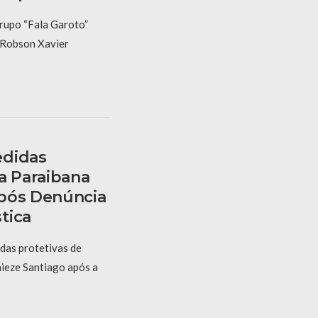
rupo “Fala Garoto”
e Robson Xavier
edidas
a Paraibana
Após Denúncia
tica
das protetivas de
ieze Santiago após a