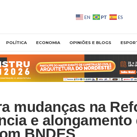
PT
EN
ES
POLÍTICA
ECONOMIA
OPINIÕES E BLOGS
ESPOR
ra mudanças na Ref
ncia e alongamento
 com BNDES