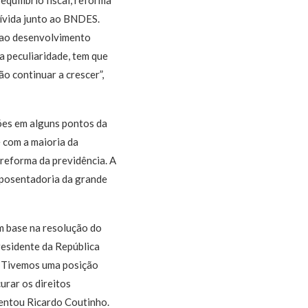
quilíbrio fiscal, reforma
dívida junto ao BNDES.
o ao desenvolvimento
ua peculiaridade, tem que
o continuar a crescer”,
ões em alguns pontos da
 com a maioria da
reforma da previdência. A
 aposentadoria da grande
 base na resolução do
esidente da República
. Tivemos uma posição
urar os direitos
mentou Ricardo Coutinho.