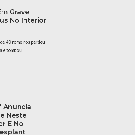
Em Grave
s No Interior
 de 40 romeiros perdeu
ta e tombou
” Anuncia
e Neste
er E No
esplant