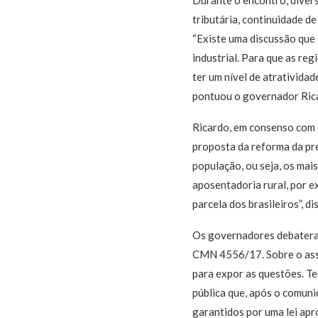
Durante o encontro, divers
tributária, continuidade d
“Existe uma discussão que
industrial. Para que as reg
ter um nível de atrativida
pontuou o governador Ric
Ricardo, em consenso com 
proposta da reforma da pr
população, ou seja, os mai
aposentadoria rural, por e
parcela dos brasileiros”, di
Os governadores debatera
CMN 4556/17. Sobre o assu
para expor as questões. T
pública que, após o comuni
garantidos por uma lei apr