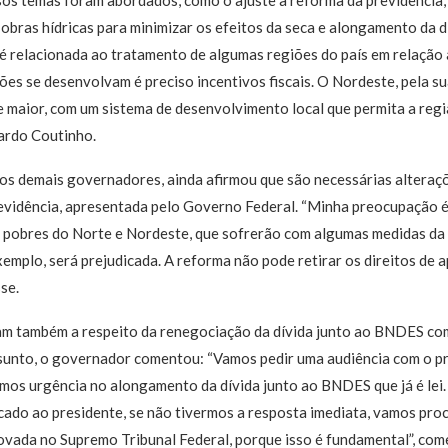
os temas foram abordados, como o ajuste a reforma da previdência, e
e obras hídricas para minimizar os efeitos da seca e alongamento da 
 é relacionada ao tratamento de algumas regiões do país em relaçã
iões se desenvolvam é preciso incentivos fiscais. O Nordeste, pela s
de maior, com um sistema de desenvolvimento local que permita a regiã
ardo Coutinho.
os demais governadores, ainda afirmou que são necessárias alteraç
evidência, apresentada pelo Governo Federal. “Minha preocupação é
s pobres do Norte e Nordeste, que sofrerão com algumas medidas da 
xemplo, será prejudicada. A reforma não pode retirar os direitos de
sse.
m também a respeito da renegociação da dívida junto ao BNDES com
nto, o governador comentou: “Vamos pedir uma audiência com o pr
emos urgência no alongamento da dívida junto ao BNDES que já é lei
cado ao presidente, se não tivermos a resposta imediata, vamos proc
ovada no Supremo Tribunal Federal, porque isso é fundamental”, co